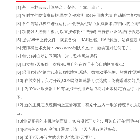
[1] 基于玉林云云计算平台，安全、可靠、稳定!;
[2] 实时文件防病毒保护,黑客入侵检测,IIS 应用防火墙,自动抵抗各类
[3] 各个网站以独立进程运行,不会被其他站点负载影响,在自己的空间中可
[4] 功能强大控制面板,可以直接修改FTP密码,自行停止网站,自行绑
[5] 提供WEB上传文件、恢复备份、RAR压缩、RAR解压、站点
[6] 无障碍技术支持：24×7×365制技术支持，微笑面对任何用户。
[7] 每3分钟自动访问网站一次，监控网站运行.
[8] 自动每7天备份一次数据,用户能在管理中心自助恢复数据;
[9] 采用独特的第六代高级虚拟主机系统、数据双重保护、软硬件/透
[10] 在线支付，实时开设,CDN网络加速器可供选购，免费赠送功
[11] 为了保证服务器上所有虚拟主机用户站点均能正常稳定的运行，
序。
[12] 新的主机在系统架构上重新布置，有别于业内一般的传统单机系
击。
[13]业界完善的主机控制面板，40余项管理功能，可以自行在管理中
[14]提供备案服务,空间开通后，请于7天内进行网站备案。
[15] 试用7天.开设方式选择为"试用7天"即可。